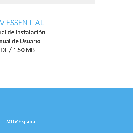
V ESSENTIAL
al de Instalación
ual de Usuario
DF / 1.50 MB
MDV
España