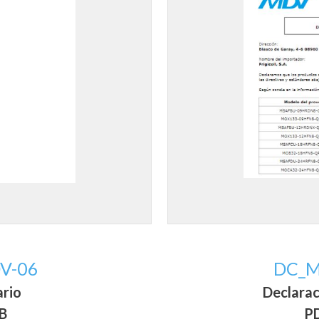
V-06
DC_M
ario
Declara
MB
PD