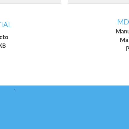
MD
IAL
Manu
ucto
Man
 KB
P
.